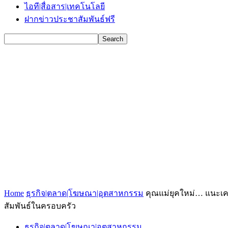
ไอที|สื่อสาร|เทคโนโลยี
ฝากข่าวประชาสัมพันธ์ฟรี
Home
ธุรกิจ|ตลาด|โฆษณา|อุตสาหกรรม
คุณแม่ยุคใหม่… แนะเคล็
สัมพันธ์ในครอบครัว
ธุรกิจ|ตลาด|โฆษณา|อุตสาหกรรม