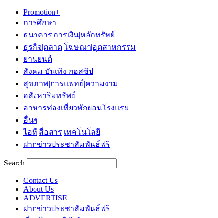
Promotion+
การศึกษา
ธนาคาร|การเงิน|หลักทรัพย์
ธุรกิจ|ตลาด|โฆษณา|อุตสาหกรรม
ยานยนต์
สังคม บันเทิง กอสซิป
สุขภาพ|การแพทย์|ความงาม
อสังหาริมทรัพย์
อาหารท่องเที่ยวพักผ่อนโรงแรม
อื่นๆ
ไอที|สื่อสาร|เทคโนโลยี
ฝากข่าวประชาสัมพันธ์ฟรี
Search
Contact Us
About Us
ADVERTISE
ฝากข่าวประชาสัมพันธ์ฟรี