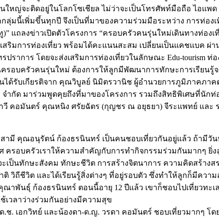
ส่วนใหญ่จะติดอยู่ในโลกโซเชียล ไม่ว่าจะเป็นโทรศัพท์มือถือ ไอ
ลุ่มนี้เพิ่มขึ้นทุกปี จึงเป็นที่มาของความร่วมมือระหว่าง การท่อง
ยูทู)” แถลงข่าวเปิดตัวโครงการ “ครอบครัวคนรุ่นใหม่เดินทางท่องเที่ย
งเสริมการท่องเที่ยว พร้อมได้คะแนนสะสม เปลี่ยนเป็นแคชแบค ผ่าน
ราการ โดยจะส่งเสริมการท่องเที่ยวในลักษณะ Edu-tourism ท่องเที่ย
บันครอบครัวคนรุ่นใหม่ ต้องการให้ลูกมีพัฒนาการทักษะการเรียนรู้จา
ได้รับเกียรติจาก คุณวิบูลย์ นิมิตรวานิช ผู้อำนวยการภูมิภาคภา
์ จำกัด มาร่วมพูดคุยถึงที่มาของโครงการ รวมถึงสิทธิพิเศษที่นัก
ภาวี คอมันตร์ คุณหนิง ศรัยฉัตร (กุญชร ณ อยุธยา) จีระแพทย์ และ 
สามี คุณอนุรัตน์ ก้องธรนินทร์ เป็นคนชอบเที่ยวกันอยู่แล้ว ถ้ามีวั
เทศ ครอบครัวเราให้ความสำคัญกับการทำกิจกรรมร่วมกันมากๆ ยิ่ง
ป็นทักษะสังคม ทักษะชีวิต การสร้างจิตนาการ ความคิดสร้างสรรค์ ซึ
วิถีชีวิต และได้เรียนรู้สิ่งต่างๆ ที่อยู่รอบตัว ซึ่งทำให้ลูกก็มี
.คุณาพันธุ์ ก้องธรนินทร์ ตอนนี้อายุ 12 ปีแล้ว เขาก็ชอบไปเที่ยว
ะใช้เวลาว่างร่วมกันอย่างมีความสุข
ช. เอกวิทย์ และน้องดา-ด.ญ. วรดา คอมันตร์ ชอบเที่ยวมากๆ โดย 1 ป