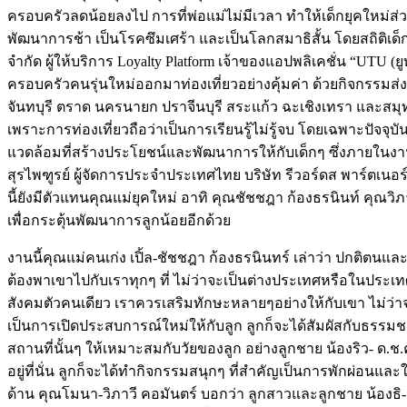
ครอบครัวลดน้อยลงไป การที่พ่อแม่ไม่มีเวลา ทำให้เด็กยุคใหม่
พัฒนาการช้า เป็นโรคซึมเศร้า และเป็นโลกสมาธิสั้น โดยสถิติเด็กก
จำกัด ผู้ให้บริการ Loyalty Platform เจ้าของแอปพลิเคชั่น “UTU (
ครอบครัวคนรุ่นใหม่ออกมาท่องเที่ยวอย่างคุ้มค่า ด้วยกิจกรรมส่
จันทบุรี ตราด นครนายก ปราจีนบุรี สระแก้ว ฉะเชิงเทรา และสมุทรป
เพราะการท่องเที่ยวถือว่าเป็นการเรียนรู้ไม่รู้จบ โดยเฉพาะปัจจุ
แวดล้อมที่สร้างประโยชน์และพัฒนาการให้กับเด็กๆ ซึ่งภายในงาน
สุรไพฑูรย์ ผู้จัดการประจำประเทศไทย บริษัท รีวอร์ดส พาร์ตเนอร
นี้ยังมีตัวแทนคุณแม่ยุคใหม่ อาทิ คุณชัชชฎา ก้องธรนินท์ คุณวิ
เพื่อกระตุ้นพัฒนาการลูกน้อยอีกด้วย
งานนี้คุณแม่คนเก่ง เปิ้ล-ชัชชฎา ก้องธรนินทร์ เล่าว่า ปกติตนและ
ต้องพาเขาไปกับเราทุกๆ ที่ ไม่ว่าจะเป็นต่างประเทศหรือในประ
สังคมตัวคนเดียว เราควรเสริมทักษะหลายๆอย่างให้กับเขา ไม่ว่าจะเ
เป็นการเปิดประสบการณ์ใหม่ให้กับลูก ลูกก็จะได้สัมผัสกับธรรมชาติ 
สถานที่นั้นๆ ให้เหมาะสมกับวัยของลูก อย่างลูกชาย น้องริว- ด.ช
อยู่ที่นั่น ลูกก็จะได้ทำกิจกรรมสนุกๆ ที่สำคัญเป็นการพักผ่อนแล
ด้าน คุณโมนา-วิภาวี คอมันตร์ บอกว่า ลูกสาวและลูกชาย น้องธิ-ด.