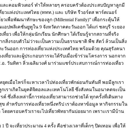
แพด และคอมพิวเตอร์ ทำให้หลายๆ ครอบครัวต้องประสบปัญหาลูกมี
เที่ยวแห่งประเทศไทย (ททท.) และ บริษัท รีวอร์ดส พาร์ตเนอร์
วเพื่อพัฒนาทักษะของลูก (Millennial Family)” เพื่อกระตุ้นให้
แอปพลิเคชั่นยูทูใน 9 จังหวัดภาคตะวันออก ได้แก่ ชลบุรี ระยอง
ว เพื่อให้กลุ่มนักเรียน นักศึกษา ได้เรียนรู้จากสถานที่จริง
กสิ่งรอบตัวไม่ว่าจะเป็นความเป็นธรรมชาติ พืช สัตว์ ล้วนเป็นสิ่ง
คตะวันออก การท่องเที่ยวแห่งประเทศไทย พร้อมด้วย คุณสุรังคนา
ท่องเที่ยวและผู้ประกอบการจะได้รับเมื่อเข้าร่วมโครงการ นอกจาก
ร.อ. วันทิตา ลิ่วเฉลิมวงศ์ มาร่วมแชร์ประสบการณ์การท่องเที่ยว
นหยุดเมื่อไหร่ก็จะหาเวลาไปท่องเที่ยวพักผ่อนกันทันที พอมีลูกเรา
ลูกเราเกิดในยุคดิจิตอลและเทคโนโลยี ซึ่งสังคมในอนาคตจะเป็น
่งสิ่งเหล่านี้การท่องเที่ยวสามารถช่วยได้ ทุกครั้งที่เดินทาง
ความสุข สำหรับการท่องเที่ยวหนึ่งทริป เราต้องหาข้อมูล หากิจกรรมใน
ทะเล โดยครอบครัวเราจะไปเที่ยวพัทยากันบ่อยมาก เพราะเรามีบ้าน
ี จะเที่ยวประมาณ 4 ครั้ง คือช่วงเวลาที่เด็กๆ ปิดเทอม เพื่อให้