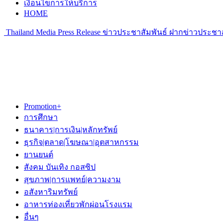
เงื่อนไขการให้บริการ
HOME
Thailand Media Press Release ข่าวประชาสัมพันธ์ ฝากข่าวประชาส
Promotion+
การศึกษา
ธนาคาร|การเงิน|หลักทรัพย์
ธุรกิจ|ตลาด|โฆษณา|อุตสาหกรรม
ยานยนต์
สังคม บันเทิง กอสซิป
สุขภาพ|การแพทย์|ความงาม
อสังหาริมทรัพย์
อาหารท่องเที่ยวพักผ่อนโรงแรม
อื่นๆ