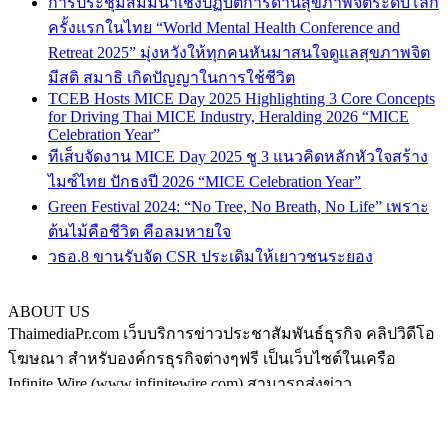
การประชุมสัมมนาเชิงปฏิบัติการด้านสุขภาพจิตระดับโลก
ครั้งแรกในไทย “World Mental Health Conference and
Retreat 2025” มุ่งหวังให้ทุกคนหันมาสนใจดูแลสุขภาพจิต
มีสติ สมาธิ เกิดปัญญาในการใช้ชีวิต
TCEB Hosts MICE Day 2025 Highlighting 3 Core Concepts
for Driving Thai MICE Industry, Heralding 2026 “MICE
Celebration Year”
ทีเส็บจัดงาน MICE Day 2025 ชู 3 แนวคิดหลักหัวใจสร้าง
ไมซ์ไทย ปักธงปี 2026 “MICE Celebration Year”
Green Festival 2024: “No Tree, No Breath, No Life” เพราะ
ต้นไม้คือชีวิต คือลมหายใจ
วธอ.8 ขานรับจัด CSR ประเดิมให้เยาวชนระยอง
ABOUT US
ThaimediaPr.com เว็บบริการข่าวประชาสัมพันธ์ธุรกิจ คลิปวิดีโอ
โฆษณา สำหรับองค์กรธุรกิจต่างๆฟรี เป็นเว็บไซต์ในเครือ
Infinite Wire (www.infinitewire.com) สามารถส่งข่าว
ประชาสัมพันธ์หรือคลิปวิดีโอโฆษณา ในรูปแบบภาษาไทย และ
ภาษาอังกฤษ ได้ที่ thaimediapr@gmail.com หรือสามารถฝากข่าว