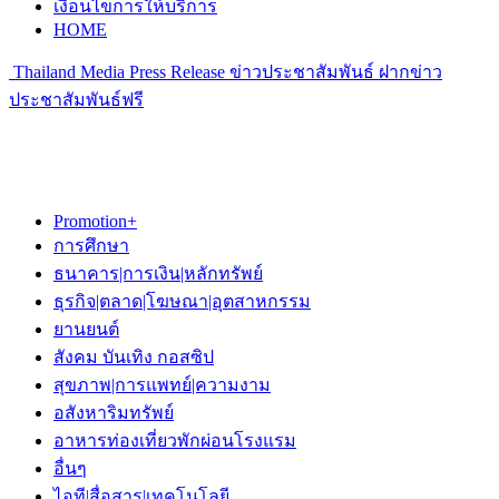
เงื่อนไขการให้บริการ
HOME
Thailand Media Press Release ข่าวประชาสัมพันธ์ ฝากข่าว
ประชาสัมพันธ์ฟรี
Promotion+
การศึกษา
ธนาคาร|การเงิน|หลักทรัพย์
ธุรกิจ|ตลาด|โฆษณา|อุตสาหกรรม
ยานยนต์
สังคม บันเทิง กอสซิป
สุขภาพ|การแพทย์|ความงาม
อสังหาริมทรัพย์
อาหารท่องเที่ยวพักผ่อนโรงแรม
อื่นๆ
ไอที|สื่อสาร|เทคโนโลยี