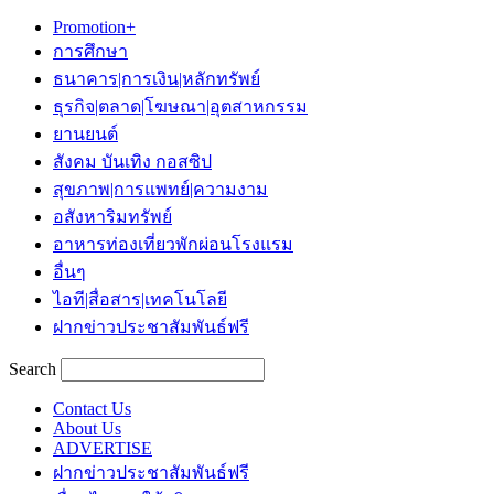
Promotion+
การศึกษา
ธนาคาร|การเงิน|หลักทรัพย์
ธุรกิจ|ตลาด|โฆษณา|อุตสาหกรรม
ยานยนต์
สังคม บันเทิง กอสซิป
สุขภาพ|การแพทย์|ความงาม
อสังหาริมทรัพย์
อาหารท่องเที่ยวพักผ่อนโรงแรม
อื่นๆ
ไอที|สื่อสาร|เทคโนโลยี
ฝากข่าวประชาสัมพันธ์ฟรี
Search
Contact Us
About Us
ADVERTISE
ฝากข่าวประชาสัมพันธ์ฟรี