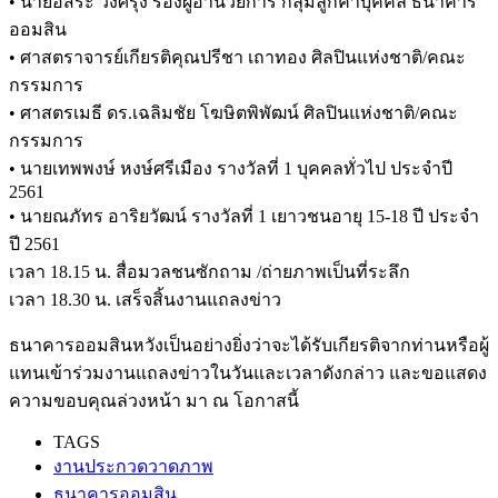
• นายอิสระ วงศ์รุ่ง รองผู้อำนวยการ กลุ่มลูกค้าบุคคล ธนาคาร
ออมสิน
• ศาสตราจารย์เกียรติคุณปรีชา เถาทอง ศิลปินแห่งชาติ/คณะ
กรรมการ
• ศาสตรเมธี ดร.เฉลิมชัย โฆษิตพิพัฒน์ ศิลปินแห่งชาติ/คณะ
กรรมการ
• นายเทพพงษ์ หงษ์ศรีเมือง รางวัลที่ 1 บุคคลทั่วไป ประจำปี
2561
• นายณภัทร อาริยวัฒน์ รางวัลที่ 1 เยาวชนอายุ 15-18 ปี ประจำ
ปี 2561
เวลา 18.15 น. สื่อมวลชนซักถาม /ถ่ายภาพเป็นที่ระลึก
เวลา 18.30 น. เสร็จสิ้นงานแถลงข่าว
ธนาคารออมสินหวังเป็นอย่างยิ่งว่าจะได้รับเกียรติจากท่านหรือผู้
แทนเข้าร่วมงานแถลงข่าวในวันและเวลาดังกล่าว และขอแสดง
ความขอบคุณล่วงหน้า มา ณ โอกาสนี้
TAGS
งานประกวดวาดภาพ
ธนาคารออมสิน