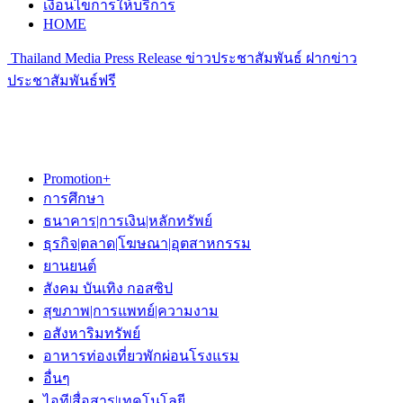
เงื่อนไขการให้บริการ
HOME
Thailand Media Press Release ข่าวประชาสัมพันธ์ ฝากข่าว
ประชาสัมพันธ์ฟรี
Promotion+
การศึกษา
ธนาคาร|การเงิน|หลักทรัพย์
ธุรกิจ|ตลาด|โฆษณา|อุตสาหกรรม
ยานยนต์
สังคม บันเทิง กอสซิป
สุขภาพ|การแพทย์|ความงาม
อสังหาริมทรัพย์
อาหารท่องเที่ยวพักผ่อนโรงแรม
อื่นๆ
ไอที|สื่อสาร|เทคโนโลยี