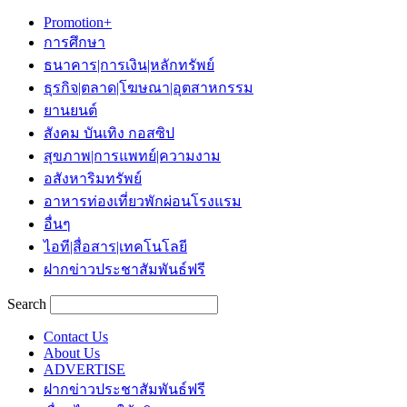
Promotion+
การศึกษา
ธนาคาร|การเงิน|หลักทรัพย์
ธุรกิจ|ตลาด|โฆษณา|อุตสาหกรรม
ยานยนต์
สังคม บันเทิง กอสซิป
สุขภาพ|การแพทย์|ความงาม
อสังหาริมทรัพย์
อาหารท่องเที่ยวพักผ่อนโรงแรม
อื่นๆ
ไอที|สื่อสาร|เทคโนโลยี
ฝากข่าวประชาสัมพันธ์ฟรี
Search
Contact Us
About Us
ADVERTISE
ฝากข่าวประชาสัมพันธ์ฟรี